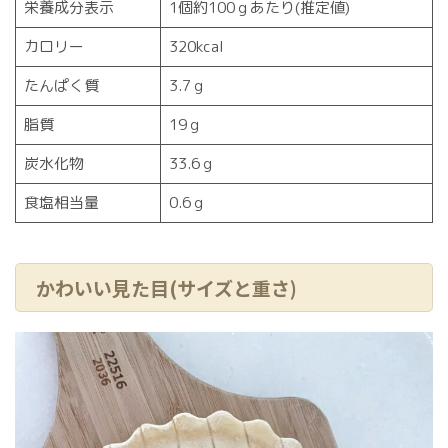
栄養成分表示
1個約100ｇあたり(推定値)
カロリー
320kcal
たんぱく質
3.7ｇ
脂質
19ｇ
炭水化物
33.6ｇ
食塩相当量
0.6ｇ
かわいい見た目(サイズと重さ)